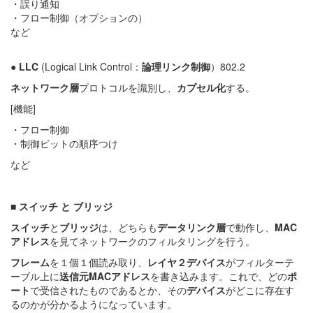
・誤り通知
・フロー制御（オプションの）
など
●
LLC
(Logical Link Control：
論理リンク制御
）802.2
ネットワーク層
プロトコルを識別し、
カプセル化
する。
[機能]
・フロー制御
・制御ビットの順序つけ
など
■
スイッチ
と
ブリッジ
スイッチ
と
ブリッジ
は、どちらも
データリンク層
で動作し、
MAC
アドレス
を見てネットワークのフィルタリングを行う。
フレーム
を１個１個読み取り、
レイヤ２デバイス
がフィルターテ
ーブル上に
送信元MACアドレス
を書き込みます。これで、どの
ポ
ート
で受信されたものであるとか、その
デバイス
がどこに存在す
るのかが分かるようになっています。