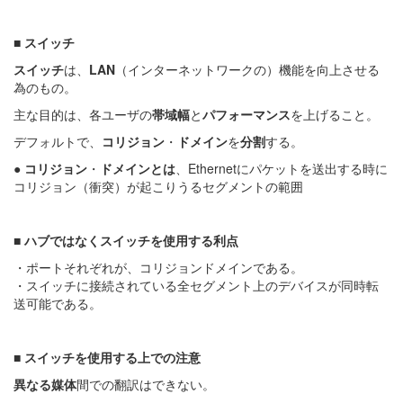
■
スイッチ
スイッチ
は、
LAN
（インターネットワークの）機能を向上させる
為のもの。
主な目的は、各ユーザの
帯域幅
と
パフォーマンス
を上げること。
デフォルトで、
コリジョン
・
ドメイン
を
分割
する。
●
コリジョン
・
ドメインとは
、Ethernetにパケットを送出する時に
コリジョン（衝突）が起こりうるセグメントの範囲
■
ハブではなくスイッチを使用する利点
・ポートそれぞれが、コリジョンドメインである。
・スイッチに接続されている全セグメント上のデバイスが同時転
送可能である。
■
スイッチを使用する上での注意
異なる媒体
間での翻訳はできない。