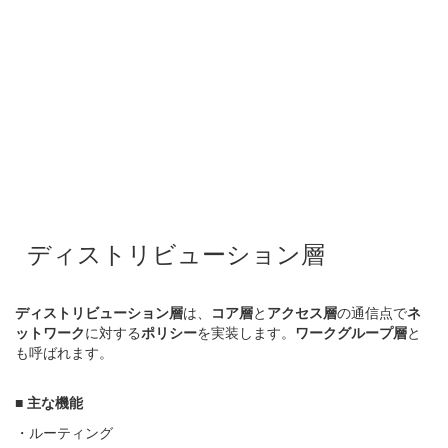
ディストリビューション層
ディストリビューション層
は、
コア層
と
アクセス層
の通信点で
ネ
ットワーク
に対する
ポリシー
を実装します。
ワークグループ層
と
も呼ばれます。
■
主な機能
・ルーティング